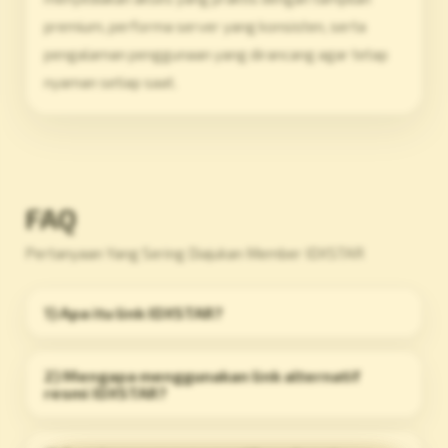
premium, performa server yang konsisten, serta
pengalaman penggunaan yang dirancang agar tetap
nyaman setiap saat.
FAQ
Pertanyaan Yang Sering Diajukan Member IDXSTAR
1) Apa itu link IDXSTAR?
2) Mengapa menggunakan link alternatif
resmi IDXSTAR?