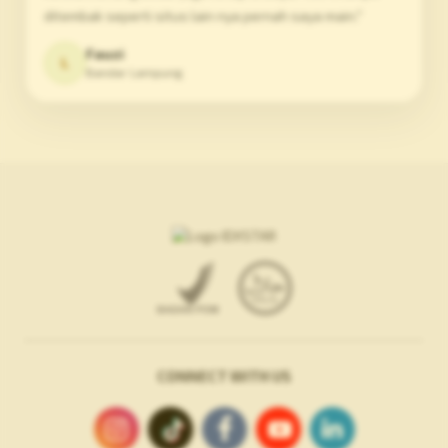
ditembak seperti situs lain nya pernah saya main."
Fauzi
L
Bandar Lampung
CONNECT WITH US