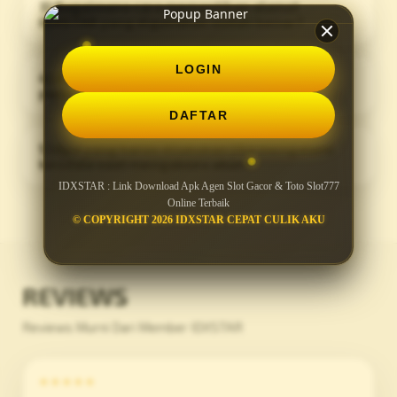
3) Bagaimana cara memastikan alamat
IDXSTAR yang digunakan sudah benar?
LOGIN
4) Apakah IDXSTAR dapat diakses melalui
perangkat mobile?
DAFTAR
5) Apa yang harus dilakukan jika mengalami
kendala saat mengakses akun?
IDXSTAR : Link Download Apk Agen Slot Gacor & Toto Slot777
Online Terbaik
© COPYRIGHT 2026 IDXSTAR CEPAT CULIK AKU
REVIEWS
Reviews Murni Dari Member IDXSTAR
★★★★★