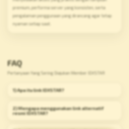
premium, performa server yang konsisten, serta
pengalaman penggunaan yang dirancang agar tetap
nyaman setiap saat.
FAQ
Pertanyaan Yang Sering Diajukan Member IDXSTAR
1) Apa itu link IDXSTAR?
2) Mengapa menggunakan link alternatif
resmi IDXSTAR?