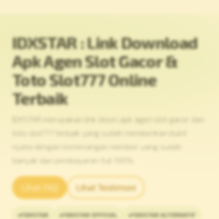
IDXSTAR : Link Download
Apk Agen Slot Gacor &
Toto Slot777 Online
Terbaik
IDXSTAR merupakan link down apk agen slot gacor dan
toto slot777 terbaik yang sudah memberikan bukti
nyata dengan kemenangan member yang sudah
banyak dan pembayaran full 100%.
Lihat FAQ
Lihat Testimoni
IDXSTAR
IDXSTAR OFFICIAL
IDXSTAR ALTERNATIF