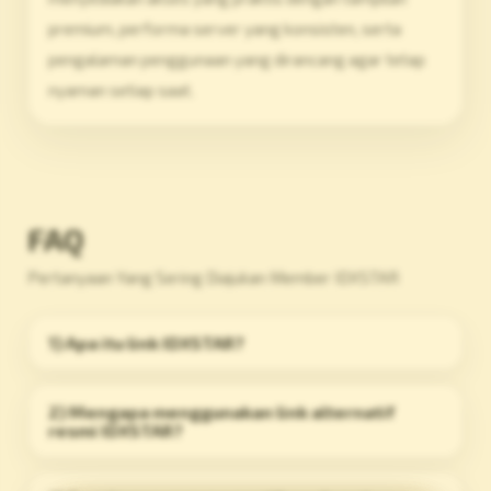
premium, performa server yang konsisten, serta
pengalaman penggunaan yang dirancang agar tetap
nyaman setiap saat.
FAQ
Pertanyaan Yang Sering Diajukan Member IDXSTAR
1) Apa itu link IDXSTAR?
2) Mengapa menggunakan link alternatif
resmi IDXSTAR?