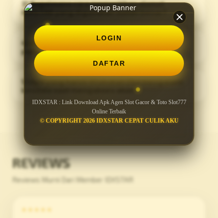
3) Bagaimana cara memastikan alamat
IDXSTAR yang digunakan sudah benar?
LOGIN
4) Apakah IDXSTAR dapat diakses melalui
perangkat mobile?
DAFTAR
5) Apa yang harus dilakukan jika mengalami
kendala saat mengakses akun?
IDXSTAR : Link Download Apk Agen Slot Gacor & Toto Slot777
Online Terbaik
© COPYRIGHT 2026 IDXSTAR CEPAT CULIK AKU
REVIEWS
Reviews Murni Dari Member IDXSTAR
★★★★★