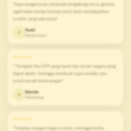
"Saya sangat puas semenjak bergabung sini si, gimana
ngak kalau setiap bermain pasti akan mendapatkan
scatter yang ada isinya"
Sumi
Z
Banjarmasin
★★★★★
“"Terdapat fitur RTP yang tepat dan server negara yang
dapat dipilih. Sehingga membuat saya memliki cara
untuk meraih kemenangan"
Nanda
X
Palembang
★★★★★
"Tampilan sangat ringan ni situs, sehingga ketika