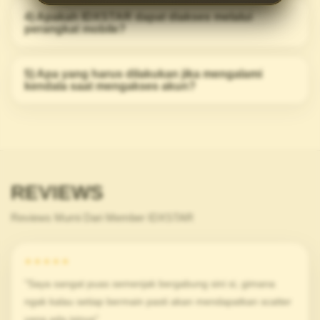
4) Apakah IDXSTAR dapat diakses melalui
perangkat mobile?
5) Apa yang harus dilakukan jika mengalami
kendala saat mengakses akun?
REVIEWS
Reviews Murni Dari Member IDXSTAR
★★★★★
"Saya sangat puas semenjak bergabung sini si, gimana
ngak kalau setiap bermain pasti akan mendapatkan scatter
yang ada isinya"