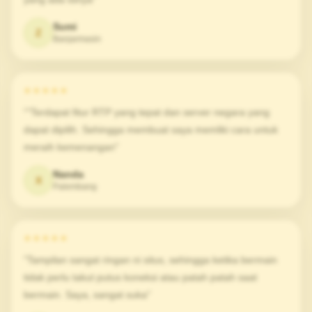
Sumi
Z
Banjarmasin
★★★★★
“"Terdapat fitur RTP yang tepat dan server negara yang
dapat dipilih. Sehingga membuat saya memliki cara untuk
meraih kemenangan"
Nanda
X
Palembang
★★★★★
"Tampilan sangat ringan ni situs, sehingga ketika bermain
tidak perlu takut putus koneksi atau patah patah saat
bermain. Saya, sangat suka"