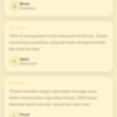
Bowo
Q
Pekanbaru
★★★★★
"Perlu di acungi jempol untuk pelayanan livchat nya. Sangat
memberikan penjelasan yang baik ketika terdapat kendala
kita untuk bermain."
Iqbal
K
Banda Aceh
★★★★★
"Proses transaksi sangat cepat tanpa menuggu lama.
Ketika menang besar juga tetap di bayar 100% tanpa
ditembak seperti situs lain nya pernah saya main."
Fauzi
L