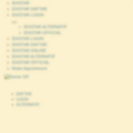
IDXSTAR
IDXSTAR DAFTAR
IDXSTAR LOGIN
IDXSTAR ALTERNATIF
IDXSTAR OFFICIAL
IDXSTAR LOGIN
IDXSTAR DAFTAR
IDXSTAR ONLINE
IDXSTAR ALTERNATIF
IDXSTAR OFFICIAL
Make Appointment
DAFTAR
LOGIN
ALTERNATIF