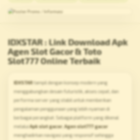
IDXSTAR : Link Download Apk
Agen Slot Gacor & Toto
Slot777 Online Terbaik
IDXSTAR
tampil dengan konsep modern yang
menggabungkan desain futuristik, akses cepat, dan
performa server yang stabil untuk memberikan
pengalaman penggunaan yang lebih nyaman di
berbagai perangkat. Sebagai platform yang dikenal
melalui
Apk slot gacor
,
Agen slot777 gacor
menghadirkan navigasi yang responsif sehingga