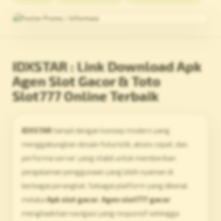
IDXSTAR : Link Download Apk
Agen Slot Gacor & Toto
Slot777 Online Terbaik
IDXSTAR
tampil dengan konsep modern yang
menggabungkan desain futuristik, akses cepat, dan
performa server yang stabil untuk memberikan
pengalaman penggunaan yang lebih nyaman di
berbagai perangkat. Sebagai platform yang dikenal
melalui
Apk slot gacor
,
Agen slot777 gacor
menghadirkan navigasi yang responsif sehingga