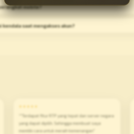
 perangkat mobile?
mi kendala saat mengakses akun?
★★★★★
“"Terdapat fitur RTP yang tepat dan server negara
yang dapat dipilih. Sehingga membuat saya
memliki cara untuk meraih kemenangan"