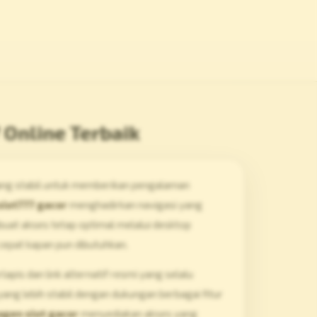
 Online Terbaik
ang stabil untuk memberikan pengalaman
slot777 gacor
menghadirkan navigasi yang
uat akses tetap optimal melalui desktop
pat kapan pun dibutuhkan.
pis dan link alternatif resmi yang selalu
ng lebih stabil dengan dukungan berbagai fitur
agen slot gacor
menyediakan akses yang