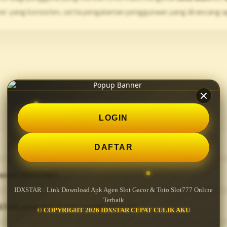
er yang konsisten, serta pengalaman penggunaan yang dirancang ag
LOGIN
DAFTAR
resmi IDXSTAR?
IDXSTAR : Link Download Apk Agen Slot Gacor & Toto Slot777 Online
Terbaik
XSTAR yang digunakan sudah benar?
© COPYRIGHT 2026 IDXSTAR CEPAT CULIK AKU