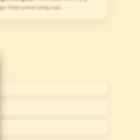
ar tetap nyaman setiap saat.