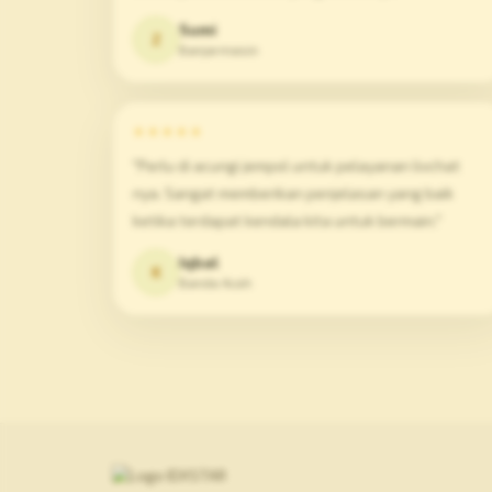
Sumi
Z
Banjarmasin
★★★★★
"Perlu di acungi jempol untuk pelayanan livchat
nya. Sangat memberikan penjelasan yang baik
ketika terdapat kendala kita untuk bermain."
Iqbal
K
Banda Aceh