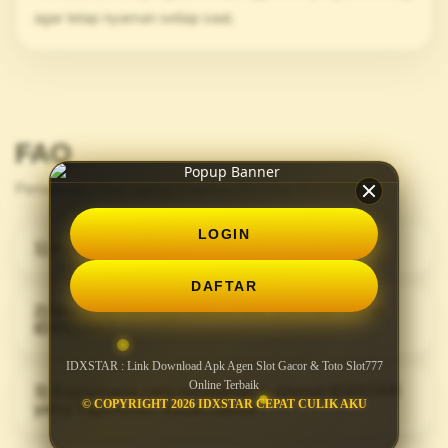
agar tetap nyaman setiap saat.
FAQ
Pertanyaan Yang Sering Diajukan Member IDXSTAR
LOGIN
1) Apa itu link IDXSTAR?
DAFTAR
2) Mengapa menggunakan link alternatif resmi
IDXSTAR?
IDXSTAR : Link Download Apk Agen Slot Gacor & Toto Slot777
Online Terbaik
3) Bagaimana cara memastikan alamat IDXSTAR
© COPYRIGHT 2026 IDXSTAR CEPAT CULIK AKU
yang digunakan sudah benar?