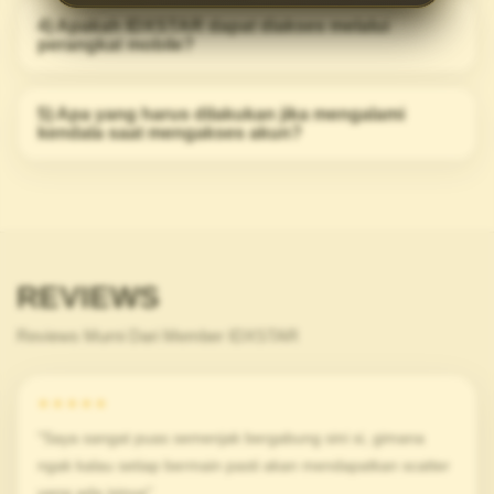
4) Apakah IDXSTAR dapat diakses melalui
perangkat mobile?
5) Apa yang harus dilakukan jika mengalami
kendala saat mengakses akun?
REVIEWS
Reviews Murni Dari Member IDXSTAR
★★★★★
"Saya sangat puas semenjak bergabung sini si, gimana
ngak kalau setiap bermain pasti akan mendapatkan scatter
yang ada isinya"