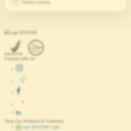
Bandar Lampung
Connect with Us
Shop Our Products & Treatment