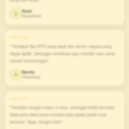
Sumi
Z
Banjarmasin
★★★★★
“"Terdapat fitur RTP yang tepat dan server negara yang
dapat dipilih. Sehingga membuat saya memliki cara untuk
meraih kemenangan"
Nanda
X
Palembang
★★★★★
"Tampilan sangat ringan ni situs, sehingga ketika bermain
tidak perlu takut putus koneksi atau patah patah saat
bermain. Saya, sangat suka"