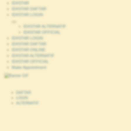
IDXSTAR
IDXSTAR DAFTAR
IDXSTAR LOGIN
IDXSTAR ALTERNATIF
IDXSTAR OFFICIAL
IDXSTAR LOGIN
IDXSTAR DAFTAR
IDXSTAR ONLINE
IDXSTAR ALTERNATIF
IDXSTAR OFFICIAL
Make Appointment
DAFTAR
LOGIN
ALTERNATIF