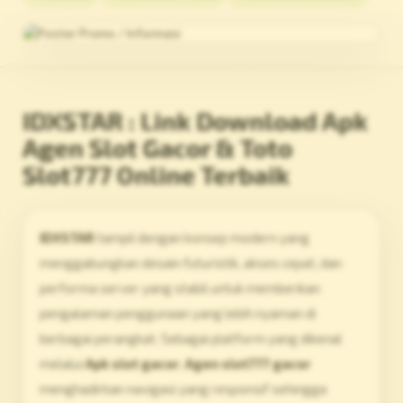
IDXSTAR : Link Download Apk
Agen Slot Gacor & Toto
Slot777 Online Terbaik
IDXSTAR
tampil dengan konsep modern yang
menggabungkan desain futuristik, akses cepat, dan
performa server yang stabil untuk memberikan
pengalaman penggunaan yang lebih nyaman di
berbagai perangkat. Sebagai platform yang dikenal
melalui
Apk slot gacor
,
Agen slot777 gacor
menghadirkan navigasi yang responsif sehingga