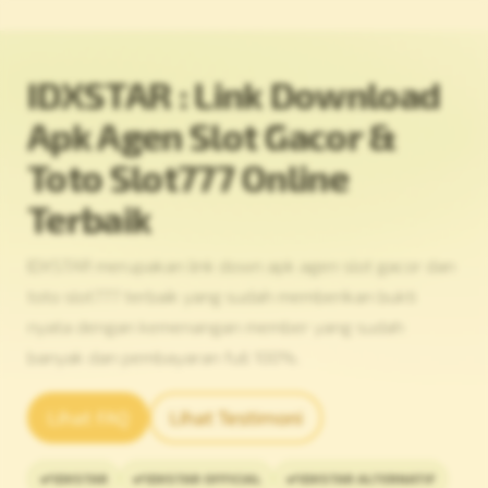
IDXSTAR : Link Download
Apk Agen Slot Gacor &
Toto Slot777 Online
Terbaik
IDXSTAR merupakan link down apk agen slot gacor dan
toto slot777 terbaik yang sudah memberikan bukti
nyata dengan kemenangan member yang sudah
banyak dan pembayaran full 100%.
Lihat FAQ
Lihat Testimoni
IDXSTAR
IDXSTAR OFFICIAL
IDXSTAR ALTERNATIF