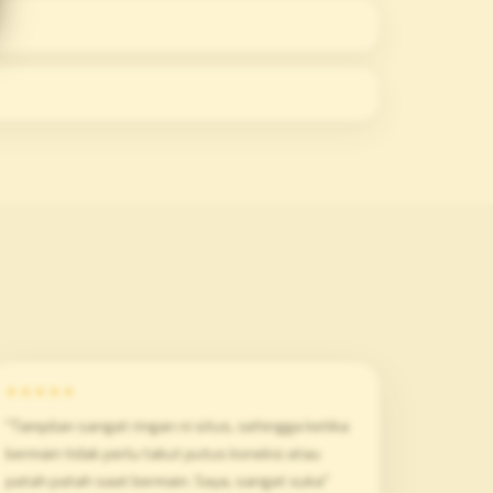
★★★★★
"Tampilan sangat ringan ni situs, sehingga ketika
bermain tidak perlu takut putus koneksi atau
patah patah saat bermain. Saya, sangat suka"