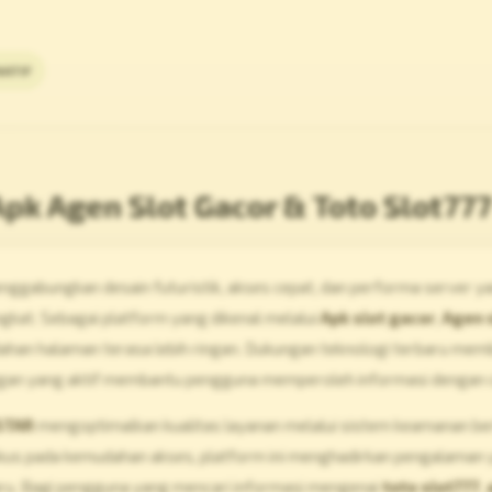
NATIF
pk Agen Slot Gacor & Toto Slot777
ggabungkan desain futuristik, akses cepat, dan performa server y
gkat. Sebagai platform yang dikenal melalui
Apk slot gacor
,
Agen 
ahan halaman terasa lebih ringan. Dukungan teknologi terbaru memb
an yang aktif membantu pengguna memperoleh informasi dengan ce
STAR
mengoptimalkan kualitas layanan melalui sistem keamanan berla
kus pada kemudahan akses, platform ini menghadirkan pengalaman ya
aru. Bagi pengguna yang mencari informasi mengenai
toto slot777
,