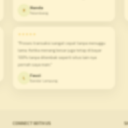
Nanda
X
Palembang
★★★★★
"Proses transaksi sangat cepat tanpa menuggu
lama. Ketika menang besar juga tetap di bayar
100% tanpa ditembak seperti situs lain nya
pernah saya main."
Fauzi
L
Bandar Lampung
CONNECT WITH US
S