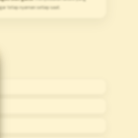
ar tetap nyaman setiap saat.