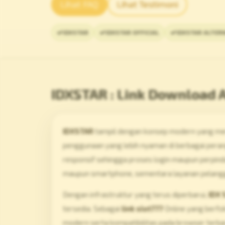
Lihat FAQ
Lihat Testimoni
IDXSTAR
IDXSTAR OFFICIAL
IDXSTAR ALTER
IDXSTAR : Link Download A
IDXSTAR
tampil dengan konsep modern yang men
penggunaan yang lebih nyaman di berbagai peran
responsif sehingga proses login maupun perpind
maupun smartphone, sementara layanan pelangg
Dengan infrastruktur yang terus diperbarui,
IDX 
tersedia. Sebagai
link slot777
Online yang berfo
modern serta kompatibilitas pada browser terb