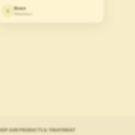
Bowo
Q
Pekanbaru
HOP OUR PRODUCTS & TREATMENT