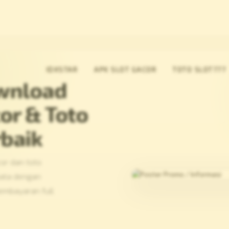
IDXSTAR
APK SLOT GACOR
TOTO SLOT777
ownload
or & Toto
rbaik
or dan toto
yata dengan
mbayaran full