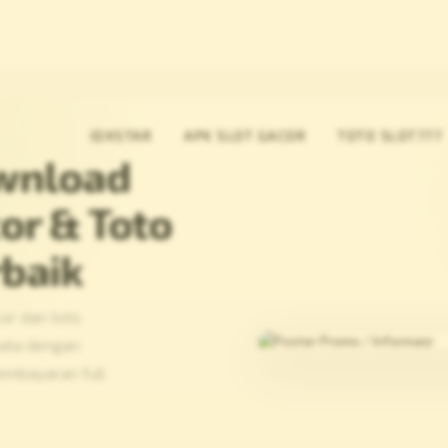
IDXSTAR
APK SLOT GACOR
TOTO SLOT777
ownload
or & Toto
rbaik
or dan toto
yata dengan
mbayaran full