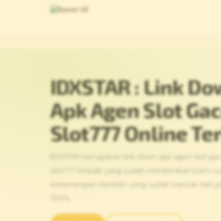
IDXSTAR : Link D
Apk Agen Slot Gac
Slot777 Online Te
IDXSTAR merupakan link down apk agen slot gac
slot777 terbaik yang sudah memberikan bukti n
kemenangan member yang sudah banyak dan pe
100%.