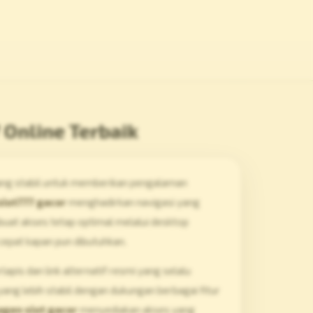
 Online Terbaik
ang stabil untuk memberikan pengalaman
slot777 gacor
menghadirkan navigasi yang
uat akses tetap optimal melalui desktop
pat kapan pun dibutuhkan.
pis dan link alternatif resmi yang selalu
ng lebih stabil dengan dukungan berbagai fitur
agen slot gacor
menyediakan akses yang