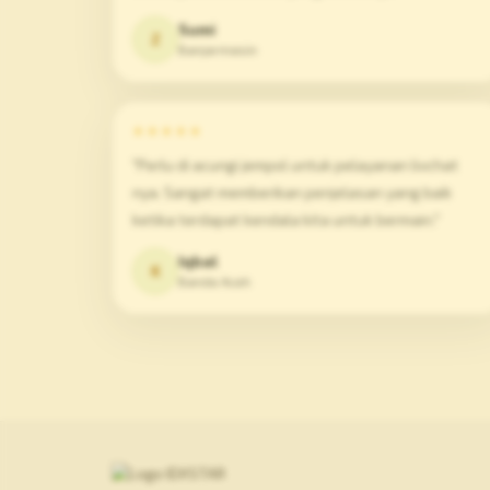
Sumi
Z
Banjarmasin
★★★★★
"Perlu di acungi jempol untuk pelayanan livchat
nya. Sangat memberikan penjelasan yang baik
ketika terdapat kendala kita untuk bermain."
Iqbal
K
Banda Aceh