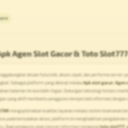
NATIF
pk Agen Slot Gacor & Toto Slot777
ggabungkan desain futuristik, akses cepat, dan performa server y
gkat. Sebagai platform yang dikenal melalui
Apk slot gacor
,
Agen 
ahan halaman terasa lebih ringan. Dukungan teknologi terbaru memb
an yang aktif membantu pengguna memperoleh informasi dengan ce
STAR
mengoptimalkan kualitas layanan melalui sistem keamanan berla
kus pada kemudahan akses, platform ini menghadirkan pengalaman ya
aru. Bagi pengguna yang mencari informasi mengenai
toto slot777
,