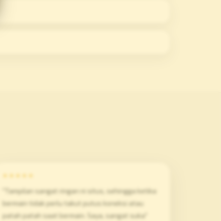
★★★★★
"Tampilan sangat ringan ni situs, sehingga ketika
bermain tidak perlu takut putus koneksi atau
patah patah saat bermain. Saya, sangat suka"