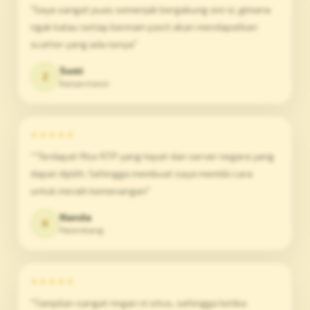
"Saya sangat puas semenjak bergabung sini si, gimana
ngak kalau setiap bermain pasti akan mendapatkan
scatter yang ada isinya"
Sumi
Z
Banjarmasin
★★★★★
“"Terdapat fitur RTP yang tepat dan server negara yang
dapat dipilih. Sehingga membuat saya memliki cara
untuk meraih kemenangan"
Nanda
X
Palembang
★★★★★
"Tampilan sangat ringan ni situs, sehingga ketika