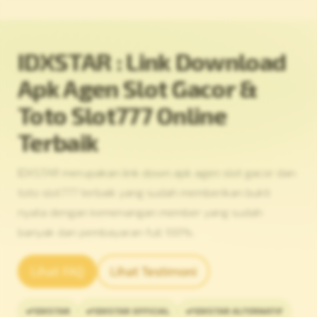
IDXSTAR : Link Download
Apk Agen Slot Gacor &
Toto Slot777 Online
Terbaik
IDXSTAR merupakan link down apk agen slot gacor dan
toto slot777 terbaik yang sudah memberikan bukti
nyata dengan kemenangan member yang sudah
banyak dan pembayaran full 100%.
Lihat FAQ
Lihat Testimoni
IDXSTAR
IDXSTAR OFFICIAL
IDXSTAR ALTERNATIF