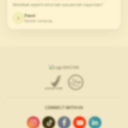
ditembak seperti situs lain nya pernah saya main."
Fauzi
L
Bandar Lampung
CONNECT WITH US