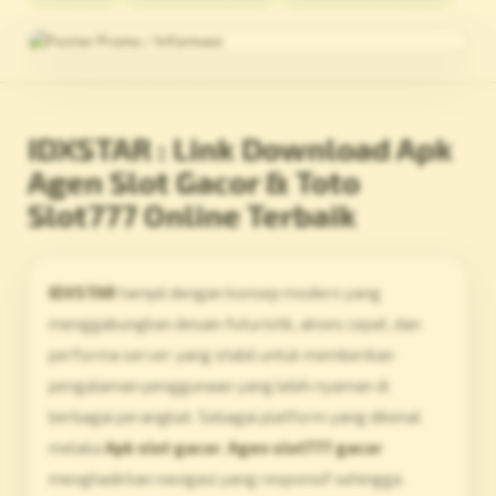
IDXSTAR : Link Download Apk
Agen Slot Gacor & Toto
Slot777 Online Terbaik
IDXSTAR
tampil dengan konsep modern yang
menggabungkan desain futuristik, akses cepat, dan
performa server yang stabil untuk memberikan
pengalaman penggunaan yang lebih nyaman di
berbagai perangkat. Sebagai platform yang dikenal
melalui
Apk slot gacor
,
Agen slot777 gacor
menghadirkan navigasi yang responsif sehingga