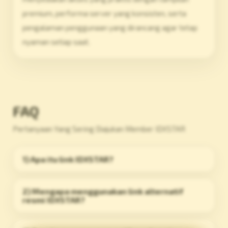
premium, performa server yang konsisten, serta
pengalaman penggunaan yang dirancang agar tetap
nyaman setiap saat.
FAQ
Pertanyaan Yang Sering Diajukan Member IDXSTAR
1) Apa itu link IDXSTAR?
2) Mengapa menggunakan link alternatif
resmi IDXSTAR?