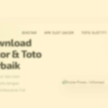
IDXSTAR
APK SLOT GACOR
TOTO SLOT777
ownload
or & Toto
rbaik
or dan toto
yata dengan
mbayaran full