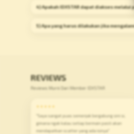
4) Apakah IDXSTAR dapat diakses melalui
5) Apa yang harus dilakukan jika mengala
REVIEWS
Reviews Murni Dari Member IDXSTAR
★★★★★
"Saya sangat puas semenjak bergabung sini si,
gimana ngak kalau setiap bermain pasti akan
mendapatkan scatter yang ada isinya"