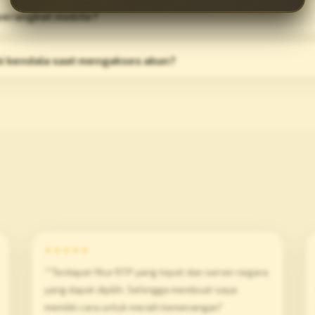
 perangkat mobile?
mi kendala saat mengakses akun?
★★★★★
“"Terdapat fitur RTP yang tepat dan server negara
yang dapat dipilih. Sehingga membuat saya
memliki cara untuk meraih kemenangan"