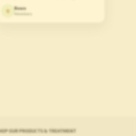
Bowo
Q
Pekanbaru
HOP OUR PRODUCTS & TREATMENT