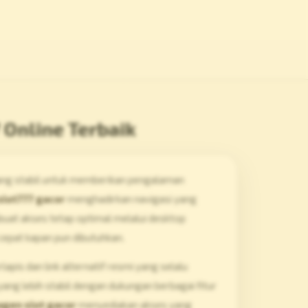
 Online Terbaik
ang stabil untuk memberikan pengalaman
slot777 gacor
menghadirkan navigasi yang
uat akses tetap optimal melalui desktop
pat kapan pun dibutuhkan.
pis dan link alternatif resmi yang selalu
ng lebih stabil dengan dukungan berbagai fitur
agen slot gacor
menyediakan akses yang