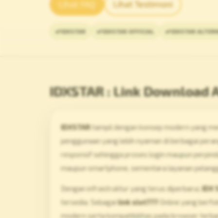
Lihat FAQ
Lihat Testimoni
IDXSTAR
IDXSTAR OFFICIAL
IDXSTAR ALTER
IDXSTAR : Link Download A
IDXSTAR
tampil dengan konsep modern yang men
penggunaan yang lebih nyaman di berbagai peran
responsif sehingga proses login maupun perpind
maupun smartphone, sementara layanan pelangg
Dengan infrastruktur yang terus diperbarui,
IDX 
tersedia. Sebagai
link slot777
Online yang berfo
modern serta kompatibilitas pada browser terb