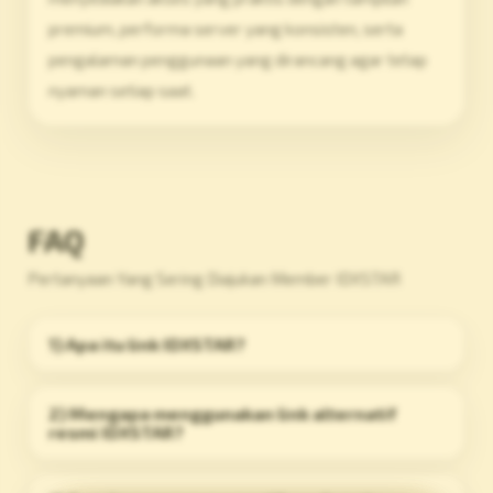
premium, performa server yang konsisten, serta
pengalaman penggunaan yang dirancang agar tetap
nyaman setiap saat.
FAQ
Pertanyaan Yang Sering Diajukan Member IDXSTAR
1) Apa itu link IDXSTAR?
2) Mengapa menggunakan link alternatif
resmi IDXSTAR?