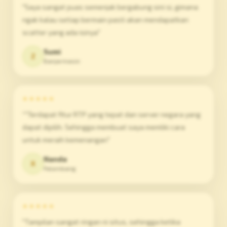
"Saya sangat puas semenjak bergabung sini si, gimana
ngak kalau setiap bermain pasti akan mendapatkan
scatter yang ada isinya"
Sumi
Z
Banjarmasin
★★★★★
“"Terdapat fitur RTP yang tepat dan server negara yang
dapat dipilih. Sehingga membuat saya memliki cara
untuk meraih kemenangan"
Nanda
X
Palembang
★★★★★
"Tampilan sangat ringan ni situs, sehingga ketika