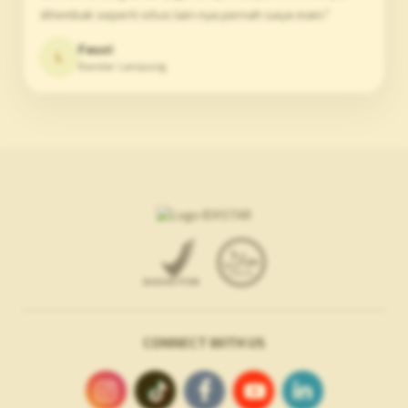
ditembak seperti situs lain nya pernah saya main."
Fauzi
L
Bandar Lampung
CONNECT WITH US