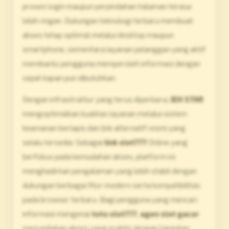
proses login maupun perpindahan halaman terasa
lebih ringan. Dukungan teknologi terbaru membuat
akses tetap optimal melalui desktop maupun
smartphone, sementara layanan pelanggan yang aktif
membantu pengguna memperoleh informasi dengan
cepat kapan pun dibutuhkan.
Dengan infrastruktur yang terus diperbarui,
IDX STAR
mengoptimalkan kualitas layanan melalui sistem
keamanan berlapis dan link alternatif resmi yang
selalu tersedia. Sebagai
link slot777
Online yang
berfokus pada kemudahan akses, platform ini
menghadirkan pengalaman yang lebih stabil dengan
dukungan berbagai fitur modern serta kompatibilitas
pada browser terbaru. Bagi pengguna yang mencari
informasi mengenai
toto slot777
,
agen slot gacor
menyediakan akses yang praktis dengan tampilan