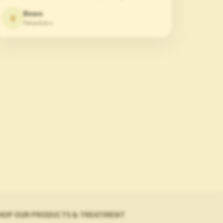
Bowo
Q
Pekanbaru
HOP OUR PRODUCTS & TREATMENT