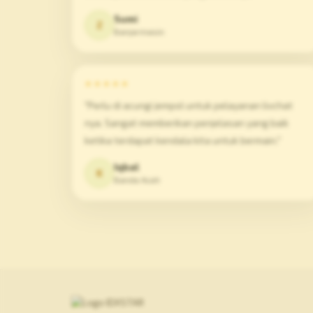
Sumi
Z
Banjarmasin
★★★★★
"Perlu di acungi jempol untuk pelayanan livchat
nya. Sangat memberikan penjelasan yang baik
ketika terdapat kendala kita untuk bermain."
Iqbal
K
Banda Aceh