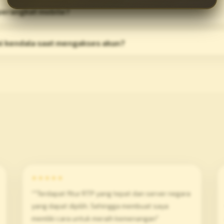
 perangkat mobile?
mi kendala saat mengakses akun?
★★★★★
“"Terdapat fitur RTP yang tepat dan server negara
yang dapat dipilih. Sehingga membuat saya
memliki cara untuk meraih kemenangan"