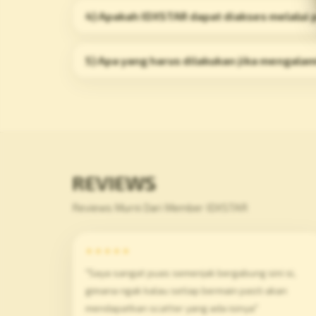
4) Apakah IDXSTAR dapat diakses melalui
5) Apa yang harus dilakukan jika mengala
REVIEWS
Reviews Murni Dari Member IDXSTAR
★★★★★
"Saya sangat puas semenjak bergabung sini si,
gimana ngak kalau setiap bermain pasti akan
mendapatkan scatter yang ada isinya"