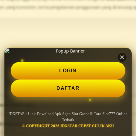
er yang konsisten, serta pengalaman penggunaan yang dirancang ag
LOGIN
DAFTAR
resmi IDXSTAR?
IDXSTAR : Link Download Apk Agen Slot Gacor & Toto Slot777 Online
Terbaik
XSTAR yang digunakan sudah benar?
© COPYRIGHT 2026 IDXSTAR CEPAT CULIK AKU