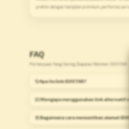
praktis dengan tampilan premium, performa serv
FAQ
Pertanyaan Yang Sering Diajukan Member IDXSTAR
1) Apa itu link IDXSTAR?
2) Mengapa menggunakan link alternatif 
3) Bagaimana cara memastikan alamat ID