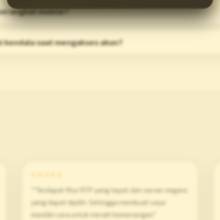
 perangkat mobile?
mi kendala saat mengakses akun?
★★★★★
“"Terdapat fitur RTP yang tepat dan server negara
yang dapat dipilih. Sehingga membuat saya
memliki cara untuk meraih kemenangan"