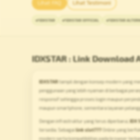
Lihat FAQ
Lihat Testimoni
IDXSTAR
IDXSTAR OFFICIAL
IDXSTAR ALTER
IDXSTAR : Link Download A
IDXSTAR
tampil dengan konsep modern yang men
penggunaan yang lebih nyaman di berbagai peran
responsif sehingga proses login maupun perpind
maupun smartphone, sementara layanan pelangg
Dengan infrastruktur yang terus diperbarui,
IDX 
tersedia. Sebagai
link slot777
Online yang berfo
modern serta kompatibilitas pada browser terb