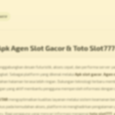
NATIF
pk Agen Slot Gacor & Toto Slot777
ggabungkan desain futuristik, akses cepat, dan performa server y
gkat. Sebagai platform yang dikenal melalui
Apk slot gacor
,
Agen 
ahan halaman terasa lebih ringan. Dukungan teknologi terbaru memb
an yang aktif membantu pengguna memperoleh informasi dengan ce
STAR
mengoptimalkan kualitas layanan melalui sistem keamanan berla
kus pada kemudahan akses, platform ini menghadirkan pengalaman ya
aru. Bagi pengguna yang mencari informasi mengenai
toto slot777
,