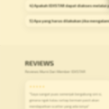
4) Apakah IDXSTAR dapat diakses melalui
5) Apa yang harus dilakukan jika mengala
REVIEWS
Reviews Murni Dari Member IDXSTAR
★★★★★
"Saya sangat puas semenjak bergabung sini si,
gimana ngak kalau setiap bermain pasti akan
mendapatkan scatter yang ada isinya"