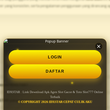
er yang konsisten, serta pengalaman penggunaan yang dirancang ag
LOGIN
DAFTAR
resmi IDXSTAR?
IDXSTAR : Link Download Apk Agen Slot Gacor & Toto Slot777 Online
Terbaik
XSTAR yang digunakan sudah benar?
© COPYRIGHT 2026 IDXSTAR CEPAT CULIK AKU