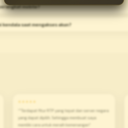
 perangkat mobile?
mi kendala saat mengakses akun?
★★★★★
“"Terdapat fitur RTP yang tepat dan server negara
yang dapat dipilih. Sehingga membuat saya
memliki cara untuk meraih kemenangan"