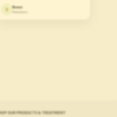
Bowo
Q
Pekanbaru
HOP OUR PRODUCTS & TREATMENT