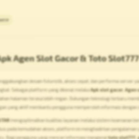
NATIF
pk Agen Slot Gacor & Toto Slot777
ggabungkan desain futuristik, akses cepat, dan performa server y
gkat. Sebagai platform yang dikenal melalui
Apk slot gacor
,
Agen 
ahan halaman terasa lebih ringan. Dukungan teknologi terbaru memb
an yang aktif membantu pengguna memperoleh informasi dengan ce
STAR
mengoptimalkan kualitas layanan melalui sistem keamanan berla
kus pada kemudahan akses, platform ini menghadirkan pengalaman ya
aru. Bagi pengguna yang mencari informasi mengenai
toto slot777
,