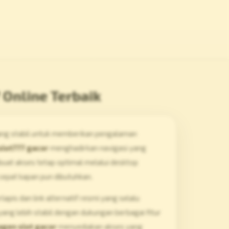
 Online Terbaik
ang stabil untuk memberikan pengalaman
slot777 gacor
menghadirkan navigasi yang
uat akses tetap optimal melalui desktop
pat kapan pun dibutuhkan.
pis dan link alternatif resmi yang selalu
ng lebih stabil dengan dukungan berbagai fitur
agen slot gacor
menyediakan akses yang