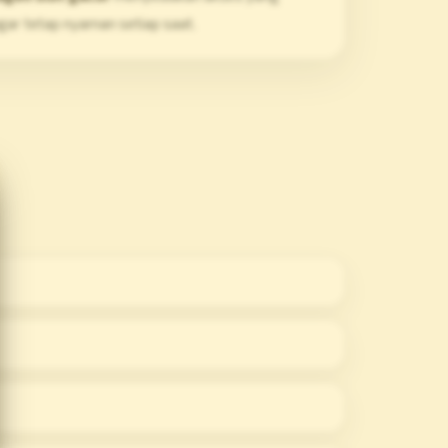
ar tetap nyaman setiap saat.