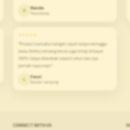
Nanda
X
Palembang
★★★★★
"Proses transaksi sangat cepat tanpa menuggu
lama. Ketika menang besar juga tetap di bayar
100% tanpa ditembak seperti situs lain nya
pernah saya main."
Fauzi
L
Bandar Lampung
CONNECT WITH US
S