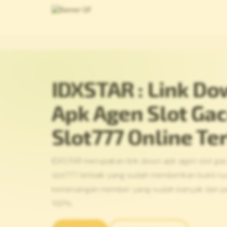
IDXSTAR : Link D
Apk Agen Slot Gac
Slot777 Online Te
IDXSTAR merupakan link down apk agen slot gac
slot777 terbaik yang sudah memberikan bukti n
kemenangan member yang sudah banyak dan pe
100%.