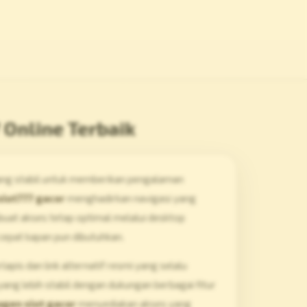
 Online Terbaik
ang stabil untuk memberikan pengalaman
slot777 gacor
menghadirkan navigasi yang
uat akses tetap optimal melalui desktop
pat kapan pun dibutuhkan.
pis dan link alternatif resmi yang selalu
ng lebih stabil dengan dukungan berbagai fitur
agen slot gacor
menyediakan akses yang