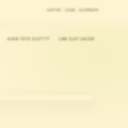
DAFTAR
LOGIN
ALTERNATIF
AGEN TOTO SLOT777
LINK SLOT GACOR