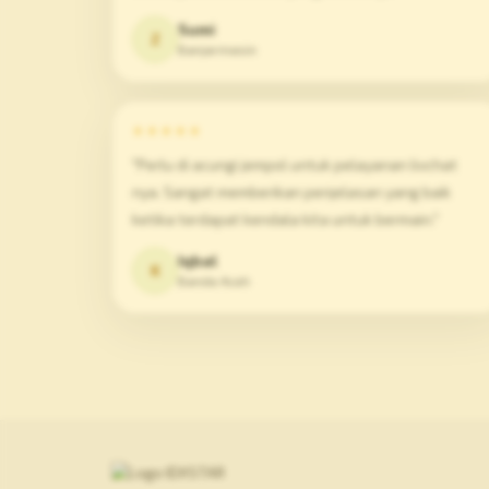
Sumi
Z
Banjarmasin
★★★★★
"Perlu di acungi jempol untuk pelayanan livchat
nya. Sangat memberikan penjelasan yang baik
ketika terdapat kendala kita untuk bermain."
Iqbal
K
Banda Aceh