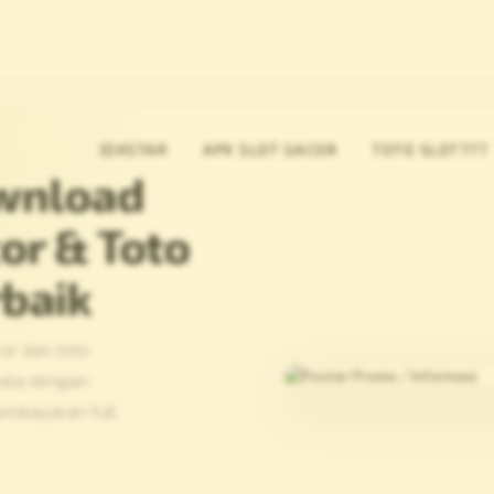
IDXSTAR
APK SLOT GACOR
TOTO SLOT777
ownload
or & Toto
rbaik
or dan toto
yata dengan
mbayaran full