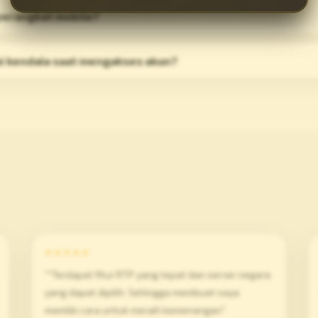
 perangkat mobile?
mi kendala saat mengakses akun?
★★★★★
“"Terdapat fitur RTP yang tepat dan server negara
yang dapat dipilih. Sehingga membuat saya
memliki cara untuk meraih kemenangan"