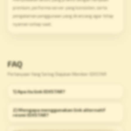
premium, performa server yang konsisten, serta
pengalaman penggunaan yang dirancang agar tetap
nyaman setiap saat.
FAQ
Pertanyaan Yang Sering Diajukan Member IDXSTAR
1) Apa itu link IDXSTAR?
2) Mengapa menggunakan link alternatif
resmi IDXSTAR?