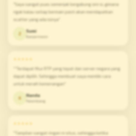
"Saya sangat puas semenjak bergabung sini si, gimana
ngak kalau setiap bermain pasti akan mendapatkan
scatter yang ada isinya"
Sumi
Z
Banjarmasin
★★★★★
“"Terdapat fitur RTP yang tepat dan server negara yang
dapat dipilih. Sehingga membuat saya memliki cara
untuk meraih kemenangan"
Nanda
X
Palembang
★★★★★
"Tampilan sangat ringan ni situs, sehingga ketika