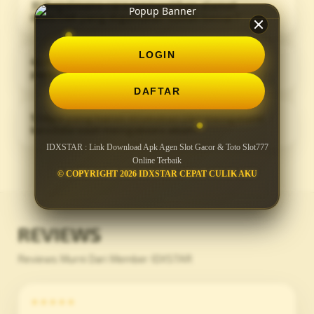
3) Bagaimana cara memastikan alamat
IDXSTAR yang digunakan sudah benar?
LOGIN
4) Apakah IDXSTAR dapat diakses melalui
perangkat mobile?
DAFTAR
5) Apa yang harus dilakukan jika mengalami
kendala saat mengakses akun?
IDXSTAR : Link Download Apk Agen Slot Gacor & Toto Slot777
Online Terbaik
© COPYRIGHT 2026 IDXSTAR CEPAT CULIK AKU
REVIEWS
Reviews Murni Dari Member IDXSTAR
★★★★★