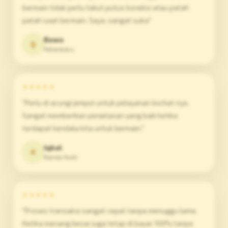
bermain tidak perlu takut putus koneksi atau patah
patah saat bermain. Saya, sangat suka"
Bowo
Q
Pekanbaru
★★★★★
"Perlu di acungi jempol untuk pelayanan livchat nya.
Sangat memberikan penjelasan yang baik ketika
terdapat kendala kita untuk bermain."
Iqbal
K
Banda Aceh
★★★★★
"Proses transaksi sangat cepat tanpa menuggu lama.
Ketika menang besar juga tetap di bayar 100% tanpa