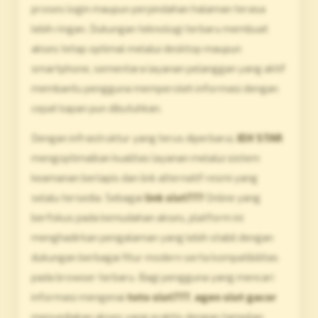
proses login maupun perpindahan halaman terasa
lebih ringan. Dukungan teknologi terbaru membuat
akses tetap optimal melalui desktop maupun
smartphone, sementara layanan pelanggan yang aktif
membantu pengguna memperoleh informasi dengan
cepat kapan pun dibutuhkan.
Dengan infrastruktur yang terus diperbarui,
IDX STAR
mengoptimalkan kualitas layanan melalui sistem
keamanan berlapis dan link alternatif resmi yang
selalu tersedia. Sebagai
link slot777
Online yang
berfokus pada kemudahan akses, platform ini
menghadirkan pengalaman yang lebih stabil dengan
dukungan berbagai fitur modern serta kompatibilitas
pada browser terbaru. Bagi pengguna yang mencari
informasi mengenai
toto slot777
,
agen slot gacor
menyediakan akses yang praktis dengan tampilan