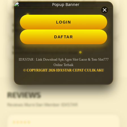
3) Bagaimana cara memastikan alamat
IDXSTAR yang digunakan sudah benar?
LOGIN
4) Apakah IDXSTAR dapat diakses melalui
perangkat mobile?
DAFTAR
5) Apa yang harus dilakukan jika mengalami
kendala saat mengakses akun?
IDXSTAR : Link Download Apk Agen Slot Gacor & Toto Slot777
Online Terbaik
© COPYRIGHT 2026 IDXSTAR CEPAT CULIK AKU
REVIEWS
Reviews Murni Dari Member IDXSTAR
★★★★★