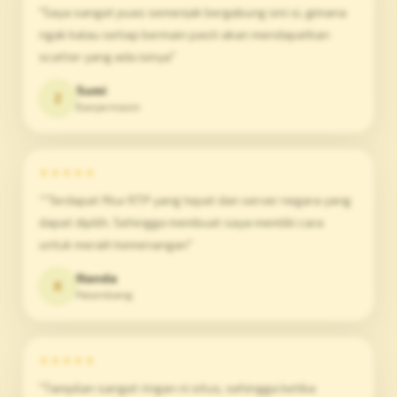
"Saya sangat puas semenjak bergabung sini si, gimana
ngak kalau setiap bermain pasti akan mendapatkan
scatter yang ada isinya"
Sumi
Z
Banjarmasin
★★★★★
“"Terdapat fitur RTP yang tepat dan server negara yang
dapat dipilih. Sehingga membuat saya memliki cara
untuk meraih kemenangan"
Nanda
X
Palembang
★★★★★
"Tampilan sangat ringan ni situs, sehingga ketika