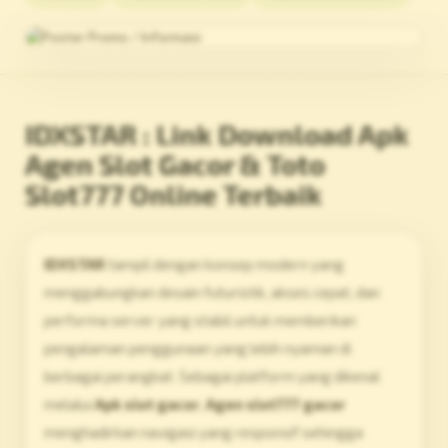
IDXSTAR : Link Download Apk
Agen Slot Gacor & Toto
Slot777 Online Terbaik
IDXSTAR
tampil dengan konsep modern yang
menggabungkan desain futuristik, akses cepat, dan
performa server yang stabil untuk memberikan
pengalaman penggunaan yang lebih nyaman di
berbagai perangkat. Sebagai platform yang dikenal
melalui
Apk slot gacor
,
Agen slot777 gacor
menghadirkan navigasi yang responsif sehingga