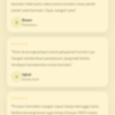
bermain tidak perlu takut putus koneksi atau patah
patah saat bermain. Saya, sangat suka"
Bowo
Q
Pekanbaru
★★★★★
"Perlu di acungi jempol untuk pelayanan livchat nya.
Sangat memberikan penjelasan yang baik ketika
terdapat kendala kita untuk bermain."
Iqbal
K
Banda Aceh
★★★★★
"Proses transaksi sangat cepat tanpa menuggu lama.
Ketika menang besar juga tetap di bayar 100% tanpa