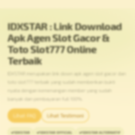
IDXSTAR : Link Download
Apk Agen Slot Gacor &
Toto Slot777 Online
Terbaik
IDXSTAR merupakan link down apk agen slot gacor dan
toto slot777 terbaik yang sudah memberikan bukti
nyata dengan kemenangan member yang sudah
banyak dan pembayaran full 100%.
Lihat FAQ
Lihat Testimoni
IDXSTAR
IDXSTAR OFFICIAL
IDXSTAR ALTERNATIF