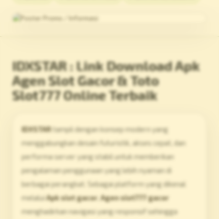
IDXSTAR : Link Download Apk
Agen Slot Gacor & Toto
Slot777 Online Terbaik
IDXSTAR
tampil dengan konsep modern yang
menggabungkan desain futuristik, akses cepat, dan
performa server yang stabil untuk memberikan
pengalaman penggunaan yang lebih nyaman di
berbagai perangkat. Sebagai platform yang dikenal
melalui
Apk slot gacor
,
Agen slot777 gacor
menghadirkan navigasi yang responsif sehingga