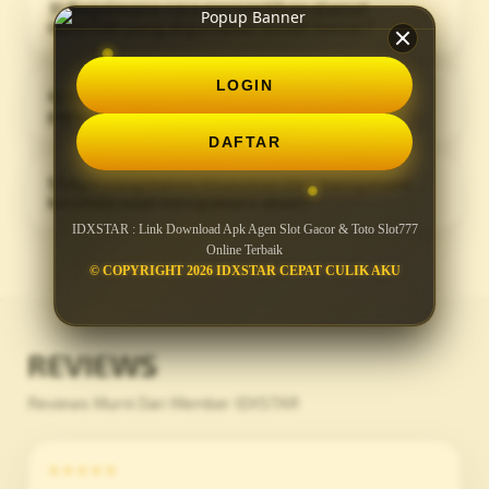
3) Bagaimana cara memastikan alamat
IDXSTAR yang digunakan sudah benar?
LOGIN
4) Apakah IDXSTAR dapat diakses melalui
perangkat mobile?
DAFTAR
5) Apa yang harus dilakukan jika mengalami
kendala saat mengakses akun?
IDXSTAR : Link Download Apk Agen Slot Gacor & Toto Slot777
Online Terbaik
© COPYRIGHT 2026 IDXSTAR CEPAT CULIK AKU
REVIEWS
Reviews Murni Dari Member IDXSTAR
★★★★★