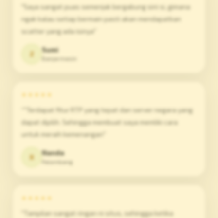
"Saya sangat puas semenjak bergabung sini si, gimana
ngak kalau setiap bermain pasti akan mendapatkan
scatter yang ada isinya"
Sumi
Z
Banjarmasin
★★★★★
“"Terdapat fitur RTP yang tepat dan server negara yang
dapat dipilih. Sehingga membuat saya memliki cara
untuk meraih kemenangan"
Nanda
X
Palembang
★★★★★
"Tampilan sangat ringan ni situs, sehingga ketika