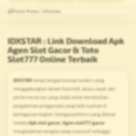
IDXSTAR : Link Download Apk
Agen Slot Gacor & Toto
Slot777 Online Terbaik
IDXSTAR
tampil dengan konsep modern yang
menggabungkan desain futuristik, akses cepat, dan
performa server yang stabil untuk memberikan
pengalaman penggunaan yang lebih nyaman di
berbagai perangkat. Sebagai platform yang dikenal
melalui
Apk slot gacor
,
Agen slot777 gacor
menghadirkan navigasi yang responsif sehingga