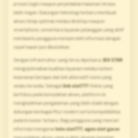
proses login maupun perpindahan halaman terasa
lebih ringan. Dukungan teknologi terbaru membuat
akses tetap optimal melalui desktop maupun
smartphone, sementara layanan pelanggan yang aktif
membantu pengguna memperoleh informasi dengan
cepat kapan pun dibutuhkan.
Dengan infrastruktur yang terus diperbarui,
IDX STAR
mengoptimalkan kualitas layanan melalui sistem
keamanan berlapis dan link alternatif resmi yang
selalu tersedia. Sebagai
link slot777
Online yang
berfokus pada kemudahan akses, platform ini
menghadirkan pengalaman yang lebih stabil dengan
dukungan berbagai fitur modern serta kompatibilitas
pada browser terbaru. Bagi pengguna yang mencari
informasi mengenai
toto slot777
,
agen slot gacor
menyediakan akses yang praktis dengan tampilan