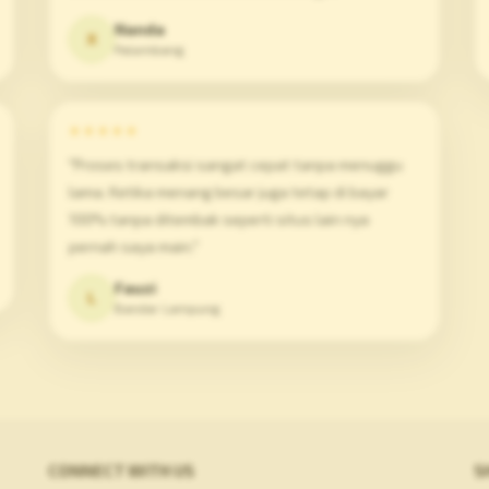
Nanda
X
Palembang
★★★★★
"Proses transaksi sangat cepat tanpa menuggu
lama. Ketika menang besar juga tetap di bayar
100% tanpa ditembak seperti situs lain nya
pernah saya main."
Fauzi
L
Bandar Lampung
CONNECT WITH US
S