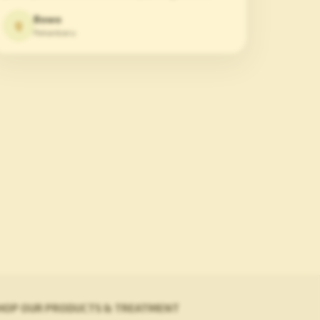
Bowo
Q
Pekanbaru
HOP OUR PRODUCTS & TREATMENT