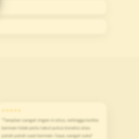
★★★★★
"Tampilan sangat ringan ni situs, sehingga ketika
bermain tidak perlu takut putus koneksi atau
patah patah saat bermain. Saya, sangat suka"