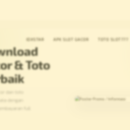
IDXSTAR
APK SLOT GACOR
TOTO SLOT777
ownload
or & Toto
rbaik
or dan toto
yata dengan
mbayaran full