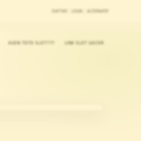
DAFTAR
LOGIN
ALTERNATIF
AGEN TOTO SLOT777
LINK SLOT GACOR