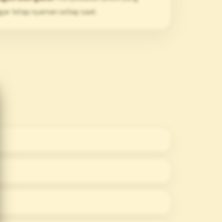
ar tetap nyaman setiap saat.