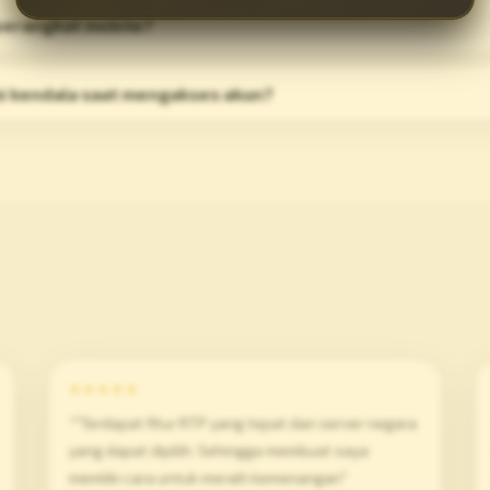
 perangkat mobile?
mi kendala saat mengakses akun?
★★★★★
“"Terdapat fitur RTP yang tepat dan server negara
yang dapat dipilih. Sehingga membuat saya
memliki cara untuk meraih kemenangan"