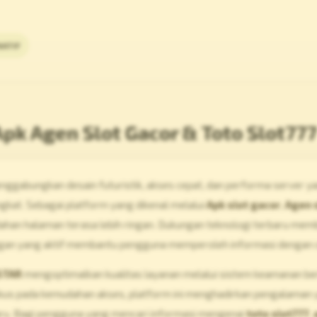
NATIF
pk Agen Slot Gacor & Toto Slot777
ggabungkan desain futuristik, akses cepat, dan performa server y
gkat. Sebagai platform yang dikenal melalui
Apk slot gacor
,
Agen 
ahan halaman terasa lebih ringan. Dukungan teknologi terbaru memb
an yang aktif membantu pengguna memperoleh informasi dengan ce
STAR
mengoptimalkan kualitas layanan melalui sistem keamanan berla
kus pada kemudahan akses, platform ini menghadirkan pengalaman ya
aru. Bagi pengguna yang mencari informasi mengenai
toto slot777
,