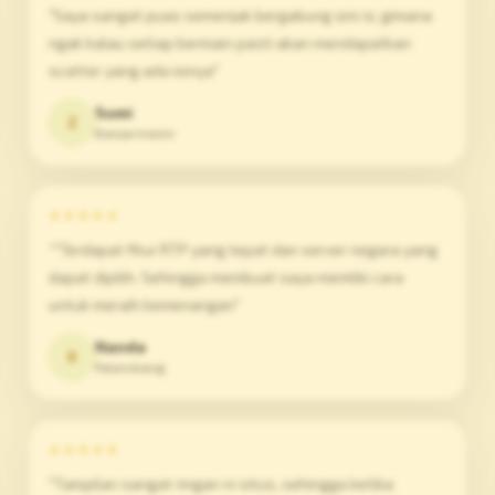
"Saya sangat puas semenjak bergabung sini si, gimana
ngak kalau setiap bermain pasti akan mendapatkan
scatter yang ada isinya"
Sumi
Z
Banjarmasin
★★★★★
“"Terdapat fitur RTP yang tepat dan server negara yang
dapat dipilih. Sehingga membuat saya memliki cara
untuk meraih kemenangan"
Nanda
X
Palembang
★★★★★
"Tampilan sangat ringan ni situs, sehingga ketika