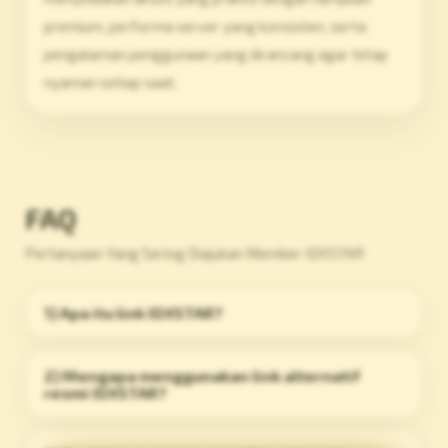
premium, performa server yang konsisten, serta
pengalaman penggunaan yang dirancang agar tetap
nyaman setiap saat.
FAQ
Pertanyaan Yang Sering Diajukan Member IDXSTAR
1) Apa itu link IDXSTAR?
2) Mengapa menggunakan link alternatif
resmi IDXSTAR?