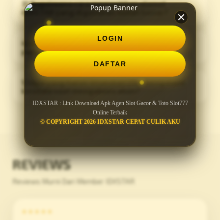
3) Bagaimana cara memastikan alamat
IDXSTAR yang digunakan sudah benar?
LOGIN
4) Apakah IDXSTAR dapat diakses melalui
perangkat mobile?
DAFTAR
5) Apa yang harus dilakukan jika mengalami
kendala saat mengakses akun?
IDXSTAR : Link Download Apk Agen Slot Gacor & Toto Slot777
Online Terbaik
© COPYRIGHT 2026 IDXSTAR CEPAT CULIK AKU
REVIEWS
Reviews Murni Dari Member IDXSTAR
★★★★★