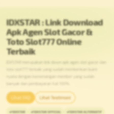
IDXSTAR : Link Download
Apk Agen Slot Gacor &
Toto Slot777 Online
Terbaik
IDXSTAR merupakan link down apk agen slot gacor dan
toto slot777 terbaik yang sudah memberikan bukti
nyata dengan kemenangan member yang sudah
banyak dan pembayaran full 100%.
Lihat FAQ
Lihat Testimoni
IDXSTAR
IDXSTAR OFFICIAL
IDXSTAR ALTERNATIF