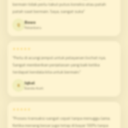
bermain tidak perlu takut putus koneksi atau patah
patah saat bermain. Saya, sangat suka"
Bowo
Q
Pekanbaru
★★★★★
"Perlu di acungi jempol untuk pelayanan livchat nya.
Sangat memberikan penjelasan yang baik ketika
terdapat kendala kita untuk bermain."
Iqbal
K
Banda Aceh
★★★★★
"Proses transaksi sangat cepat tanpa menuggu lama.
Ketika menang besar juga tetap di bayar 100% tanpa