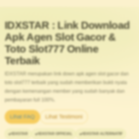
IDXSTAR : Link Download
Apk Agen Slot Gacor &
Toto Slot777 Online
Terbaik
IDXSTAR merupakan link down apk agen slot gacor dan
toto slot777 terbaik yang sudah memberikan bukti nyata
dengan kemenangan member yang sudah banyak dan
pembayaran full 100%.
Lihat FAQ
Lihat Testimoni
IDXSTAR
IDXSTAR OFFICIAL
IDXSTAR ALTERNATIF