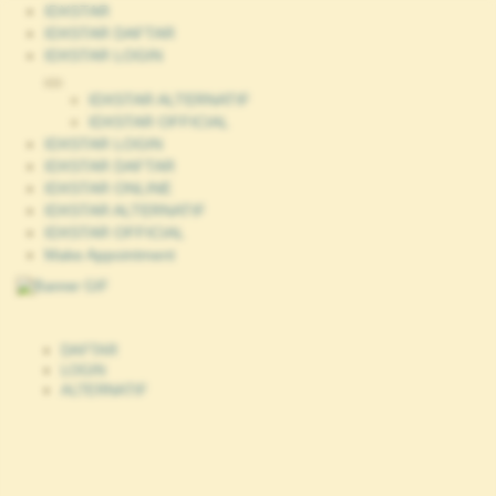
IDXSTAR
IDXSTAR DAFTAR
IDXSTAR LOGIN
IDXSTAR ALTERNATIF
IDXSTAR OFFICIAL
IDXSTAR LOGIN
IDXSTAR DAFTAR
IDXSTAR ONLINE
IDXSTAR ALTERNATIF
IDXSTAR OFFICIAL
Make Appointment
DAFTAR
LOGIN
ALTERNATIF