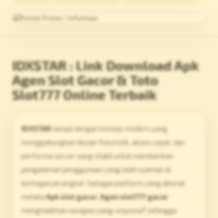
IDXSTAR : Link Download Apk
Agen Slot Gacor & Toto
Slot777 Online Terbaik
IDXSTAR
tampil dengan konsep modern yang
menggabungkan desain futuristik, akses cepat, dan
performa server yang stabil untuk memberikan
pengalaman penggunaan yang lebih nyaman di
berbagai perangkat. Sebagai platform yang dikenal
melalui
Apk slot gacor
,
Agen slot777 gacor
menghadirkan navigasi yang responsif sehingga