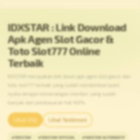
IDXSTAR : Link Download
Apk Agen Slot Gacor &
Toto Slot777 Online
Terbaik
IDXSTAR merupakan link down apk agen slot gacor dan
toto slot777 terbaik yang sudah memberikan bukti
nyata dengan kemenangan member yang sudah
banyak dan pembayaran full 100%.
Lihat FAQ
Lihat Testimoni
IDXSTAR
IDXSTAR OFFICIAL
IDXSTAR ALTERNATIF