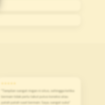
★★★★★
"Tampilan sangat ringan ni situs, sehingga ketika
bermain tidak perlu takut putus koneksi atau
patah patah saat bermain. Saya, sangat suka"