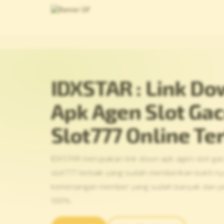
IDXSTAR : Link D
Apk Agen Slot Gac
Slot777 Online Te
IDXSTAR merupakan link down apk agen slot gac
slot777 terbaik yang sudah memberikan bukti n
kemenangan member yang sudah banyak dan pe
100%.