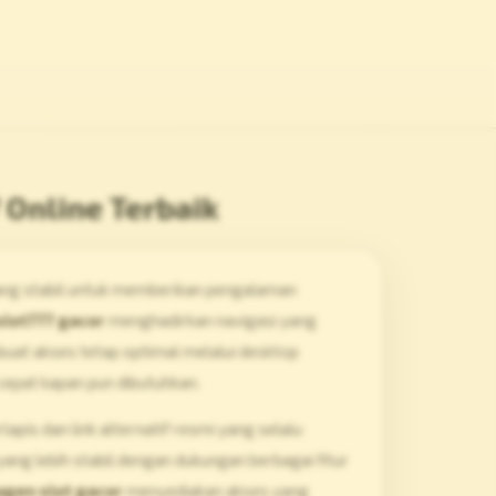
 Online Terbaik
ang stabil untuk memberikan pengalaman
slot777 gacor
menghadirkan navigasi yang
uat akses tetap optimal melalui desktop
pat kapan pun dibutuhkan.
pis dan link alternatif resmi yang selalu
ng lebih stabil dengan dukungan berbagai fitur
agen slot gacor
menyediakan akses yang