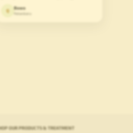
Bowo
Q
Pekanbaru
HOP OUR PRODUCTS & TREATMENT